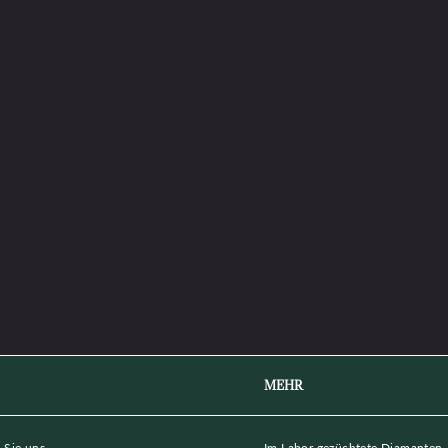
□
MEHR
 Sie uns
Im Labor gezüchtete Diamanten