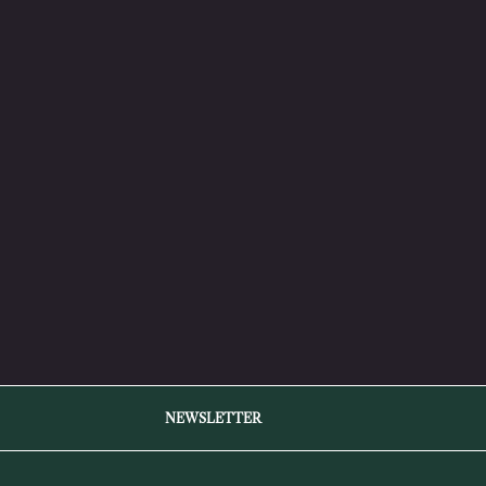
NEWSLETTER
Melden
Abonnieren