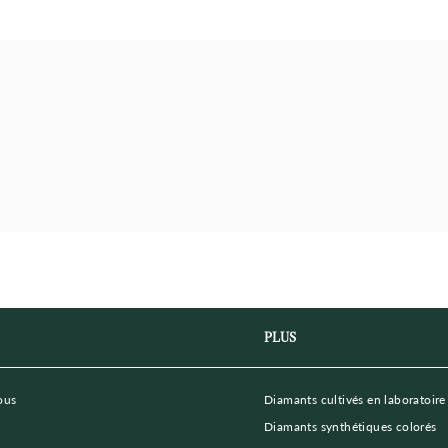
PLUS
ous
Diamants cultivés en laboratoire
Diamants synthétiques colorés