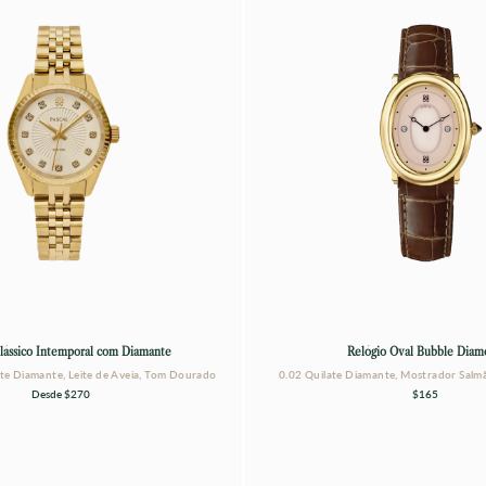
lássico Intemporal com Diamante
Relógio Oval Bubble Dia
te Diamante, Leite de Aveia, Tom Dourado
0.02 Quilate Diamante, Mostrador Sal
Desde
$270
$165