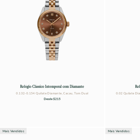
Relógio Clássico Intemporal com Diamante
Rel
0.132-0.154 Quilate Diamante, Cacau, Tom Dual
0.02 Quilate Di
Desde
$215
Mais Vendidos
Mais Vendidos