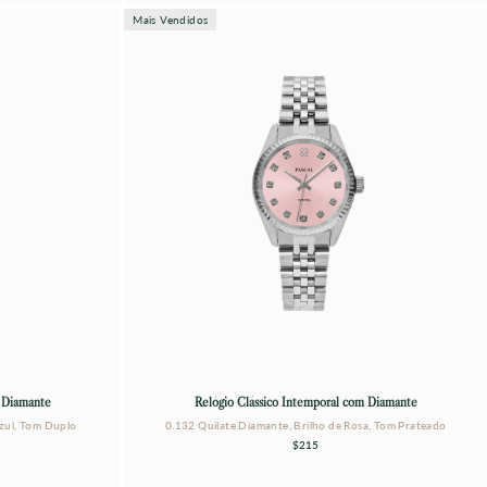
Mais Vendidos
m Diamante
Relógio Clássico Intemporal com Diamante
zul, Tom Duplo
0.132 Quilate Diamante, Brilho de Rosa, Tom Prateado
$215