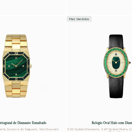
Mais Vendidos
Octogonal de Diamante Esmaltado
Relógio Oval Halo com Diam
ante, Sussurro do Salgueiro, Tom Dourado
0.02 Quilate Diamante, 2.69 Quilate Pedra, 