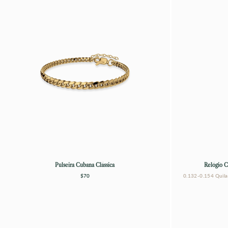
Pulseira Cubana Clássica
Relógio C
$70
0.132-0.154 Quila