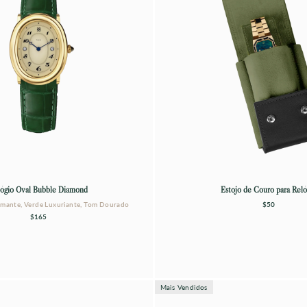
□
ógio Oval Bubble Diamond
Estojo de Couro para Reló
amante, Verde Luxuriante, Tom Dourado
$50
$165
Mais Vendidos