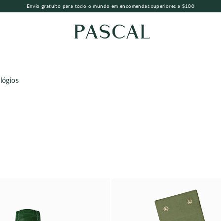
Envio gratuito para todo o mundo em encomendas superiores a $100
lógios