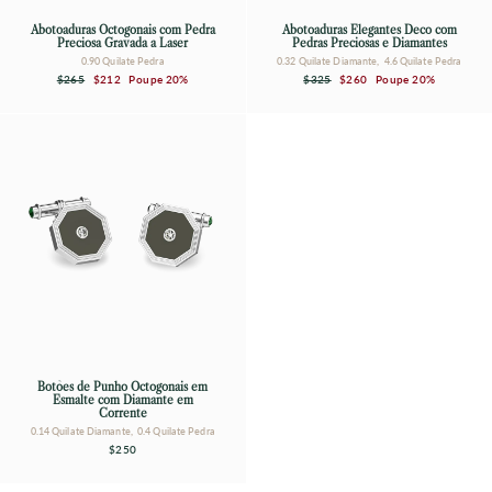
Abotoaduras Octogonais com Pedra
Abotoaduras Elegantes Deco com
Preciosa Gravada a Laser
Pedras Preciosas e Diamantes
0.90 Quilate Pedra
0.32 Quilate Diamante, 4.6 Quilate Pedra
Preço
Preço
Preço
Preço
$265
$212
Poupe 20%
$325
$260
Poupe 20%
normal
de
normal
de
saldo
saldo
Botões de Punho Octogonais em
Esmalte com Diamante em
Corrente
0.14 Quilate Diamante, 0.4 Quilate Pedra
$250