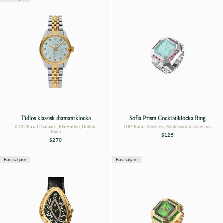
Tidlös klassisk diamantklocka
Sofia Prism Cocktailklocka Ring
0.132 Karat Diamant, Blå Hallon, Dubbla
0.84 Karat Ädelsten, Mintchoklad, silverton
Toner
$125
$270
Bästsäljare
Bästsäljare