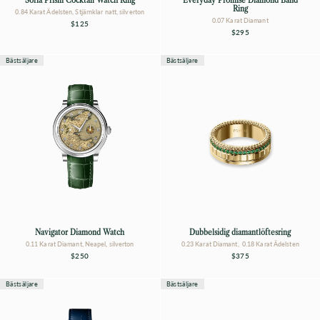
Sofia Prism Cocktail Watch Ring
Everyday Promise Diamond Band
Ring
0.84 Karat Ädelsten, Stjärnklar natt, silverton
0.07 Karat Diamant
$125
$295
Bästsäljare
Bästsäljare
Navigator Diamond Watch
Dubbelsidig diamantlöftesring
0.11 Karat Diamant, Neapel, silverton
0.23 Karat Diamant, 0.18 Karat Ädelsten
$250
$375
Bästsäljare
Bästsäljare