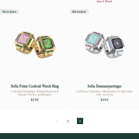
Low in Stock
Bästsäljare
Bästsäljare
Sofia Prism Cocktail Watch Ring
Sofia Diamantparringar
1.68 Karat Ädelsten, Blåbärsfondant &
1.68 Karat Ädelsten, Mintchoklad & Stjärnklar
Tequila Martini, guldfärgad
natt, silverton
$250
$250
1
2
Nästa