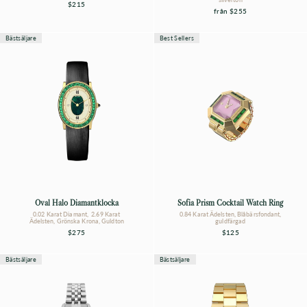
$215
från
$255
Bästsäljare
Best Sellers
Oval Halo Diamantklocka
Sofia Prism Cocktail Watch Ring
0.02 Karat Diamant, 2.69 Karat
0.84 Karat Ädelsten, Blåbärsfondant,
Ädelsten, Grönska Krona, Guldton
guldfärgad
$275
$125
Bästsäljare
Bästsäljare