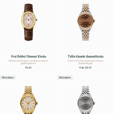
Oval Bubbel Diamant Klocka
Tidlös klassisk diamantklocka
0.02 Karat Diamant, Laxfärgad urtavla,
0.132-0.154 Karat Diamant, Kakao,
guldfärgad ton
Dubbelfärgad
$165
från
$215
Bästsäljare
Bästsäljare