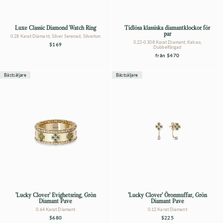
Luxe Classic Diamond Watch Ring
Tidlösa klassiska diamantklockor för
par
0.28 Karat Diamant, Silver Serenad, Silverton
0.22-0.308 Karat Diamant, Kakao,
$169
Dubbelfärgad
från
$470
Bästsäljare
Bästsäljare
'Lucky Clover' Evighetsring, Grön
'Lucky Clover' Öronmuffar, Grön
Diamant Pavé
Diamant Pavé
0.64 Karat Diamant
0.12 Karat Diamant
$680
$225