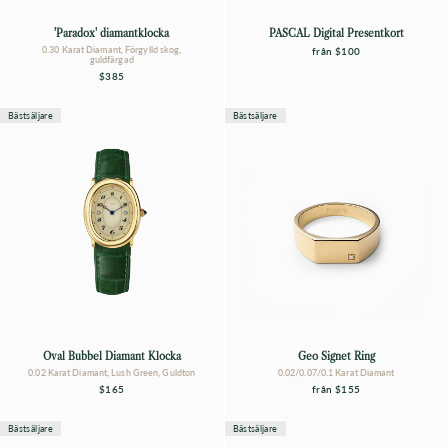
'Paradox' diamantklocka
PASCAL Digital Presentkort
0.30 Karat Diamant, Förgylld skog,
från
$100
guldfärgad
$385
Bästsäljare
Bästsäljare
Oval Bubbel Diamant Klocka
Geo Signet Ring
0.02 Karat Diamant, Lush Green, Guldton
0.02/0.07/0.1 Karat Diamant
$165
från
$155
Bästsäljare
Bästsäljare