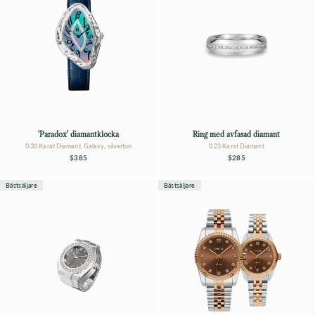
'Paradox' diamantklocka
Ring med avfasad diamant
0.30 Karat Diamant, Galaxy, silverton
0.23 Karat Diamant
$385
$285
Bästsäljare
Bästsäljare