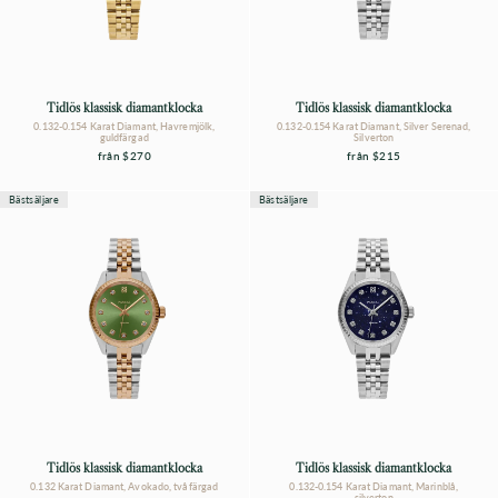
Tidlös klassisk diamantklocka
Tidlös klassisk diamantklocka
0.132-0.154 Karat Diamant, Havremjölk,
0.132-0.154 Karat Diamant, Silver Serenad,
guldfärgad
Silverton
från
$270
från
$215
Bästsäljare
Bästsäljare
Tidlös klassisk diamantklocka
Tidlös klassisk diamantklocka
0.132 Karat Diamant, Avokado, tvåfärgad
0.132-0.154 Karat Diamant, Marinblå,
silverton