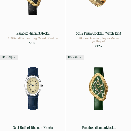
'Paradox' diamantklocka
Sofia Prism Cocktail Watch Ring
0.30 Karat Diamant, Evig Midnatt, Guldton
0.84 Karat Ädelsten, Tequila Martini,
guldfärgad
$385
$125
Bästsäljare
Bästsäljare
Oval Bubbel Diamant Klocka
'Paradox' diamantklocka