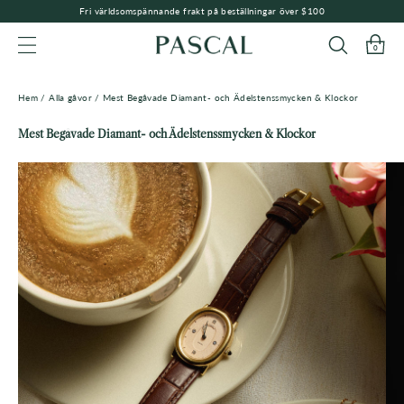
Fri världsomspännande frakt på beställningar över $100
0
WEBBPLATSNAVIGERING
Hem
/
Alla gåvor
/
Mest Begåvade Diamant- och Ädelstenssmycken & Klockor
Mest Begåvade Diamant- och Ädelstenssmycken & Klockor