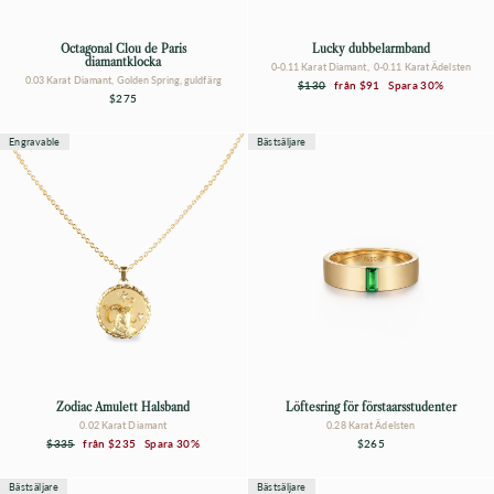
Octagonal Clou de Paris
Lucky dubbelarmband
diamantklocka
0-0.11 Karat Diamant, 0-0.11 Karat Ädelsten
0.03 Karat Diamant, Golden Spring, guldfärg
Vanligt
Försäljningspris
$130
från
$91
Spara 30%
pris
$275
Engravable
Bästsäljare
Zodiac Amulett Halsband
Löftesring för förstaårsstudenter
0.02 Karat Diamant
0.28 Karat Ädelsten
Vanligt
Försäljningspris
$335
från
$235
Spara 30%
$265
pris
Bästsäljare
Bästsäljare