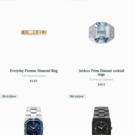
Everyday Promise Diamond Ring
Artdeco Prism Diamant cocktail
ringe
0.07 Karat Diamant
0.14 Karat Diamant
$185
$405
Bästsäljare
Bästsäljare