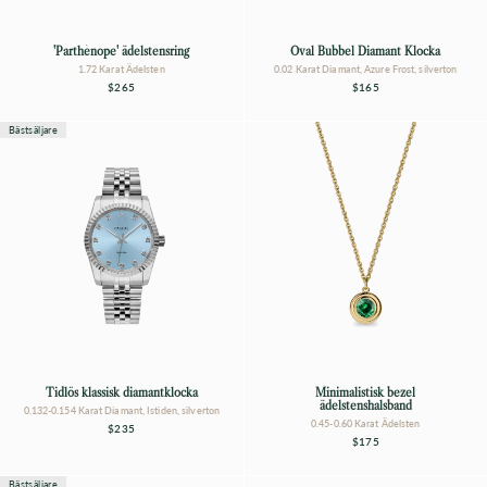
'Parthènope' ädelstensring
Oval Bubbel Diamant Klocka
1.72 Karat Ädelsten
0.02 Karat Diamant, Azure Frost, silverton
$265
$165
Bästsäljare
Tidlös klassisk diamantklocka
Minimalistisk bezel
ädelstenshalsband
0.132-0.154 Karat Diamant, Istiden, silverton
0.45-0.60 Karat Ädelsten
$235
$175
Bästsäljare