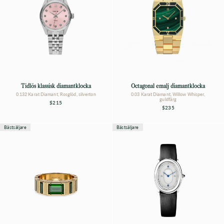
Tidlös klassisk diamantklocka
Octagonal emalj diamantklocka
0.132 Karat Diamant, Rosglöd, silverton
0.03 Karat Diamant, Willow Whisper,
guldfärg
$215
$235
Bästsäljare
Bästsäljare