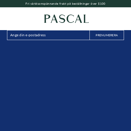
Fri världsomspännande frakt på beställningar över $100
PRENUMERERA