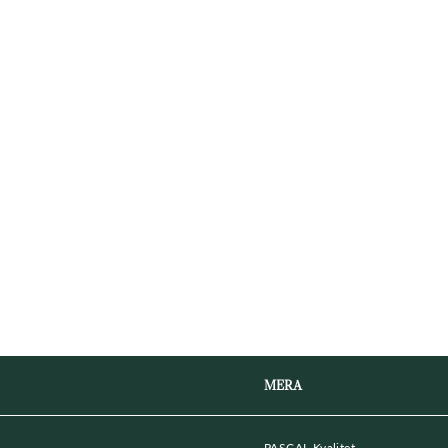
□
MERA
PASCAL Kvalitet