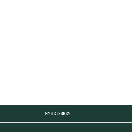
NYHETSBREV
Ange
Prenumerera